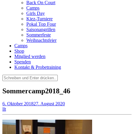
Back On Court
Camps
Girls Day
Kiez-Turniere
Pokal Top Four
Saisonangrillen
Sommerfeste
Weihnachtsfeier
Camps
Shop
Mitglied werden
Spenden
Kontakt & Probetraining
Suchen
nach:
Sommercamp2018_46
6. Oktober 2018
27. August 2020
llt