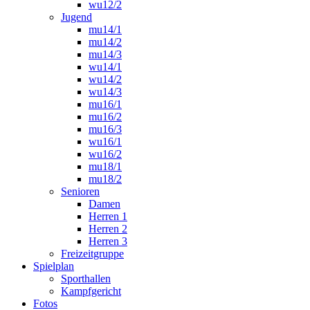
wu12/2
Jugend
mu14/1
mu14/2
mu14/3
wu14/1
wu14/2
wu14/3
mu16/1
mu16/2
mu16/3
wu16/1
wu16/2
mu18/1
mu18/2
Senioren
Damen
Herren 1
Herren 2
Herren 3
Freizeitgruppe
Spielplan
Sporthallen
Kampfgericht
Fotos