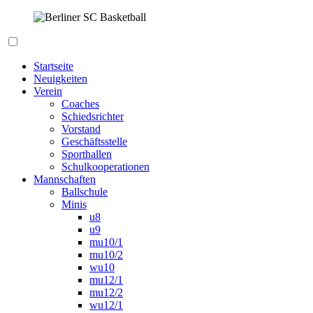
Zum
Inhalt
springen
Berliner SC Basketball
Startseite
Neuigkeiten
Verein
Coaches
Schiedsrichter
Vorstand
Geschäftsstelle
Sporthallen
Schulkooperationen
Mannschaften
Ballschule
Minis
u8
u9
mu10/1
mu10/2
wu10
mu12/1
mu12/2
wu12/1