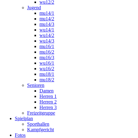
wu12/2
Jugend
mu14/1
mu14/2
mu14/3
wu14/1
wu14/2
wu14/3
mu16/1
mu16/2
mu16/3
wu16/1
wu16/2
mu18/1
mu18/2
Senioren
Damen
Herren 1
Herren 2
Herren 3
Freizeitgruppe
Spielplan
Sporthallen
Kampfgericht
Fotos