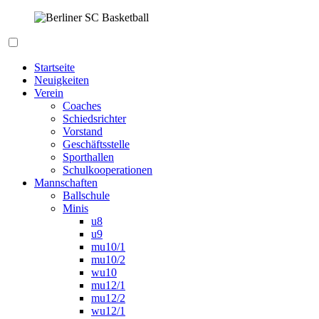
Zum
Inhalt
springen
Berliner SC Basketball
Startseite
Neuigkeiten
Verein
Coaches
Schiedsrichter
Vorstand
Geschäftsstelle
Sporthallen
Schulkooperationen
Mannschaften
Ballschule
Minis
u8
u9
mu10/1
mu10/2
wu10
mu12/1
mu12/2
wu12/1