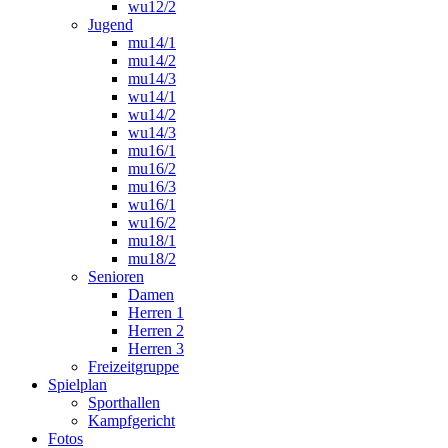
wu12/2
Jugend
mu14/1
mu14/2
mu14/3
wu14/1
wu14/2
wu14/3
mu16/1
mu16/2
mu16/3
wu16/1
wu16/2
mu18/1
mu18/2
Senioren
Damen
Herren 1
Herren 2
Herren 3
Freizeitgruppe
Spielplan
Sporthallen
Kampfgericht
Fotos