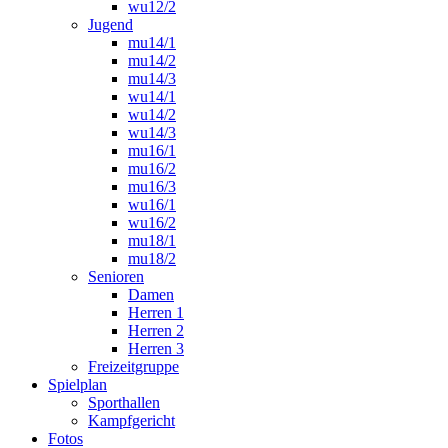
wu12/2
Jugend
mu14/1
mu14/2
mu14/3
wu14/1
wu14/2
wu14/3
mu16/1
mu16/2
mu16/3
wu16/1
wu16/2
mu18/1
mu18/2
Senioren
Damen
Herren 1
Herren 2
Herren 3
Freizeitgruppe
Spielplan
Sporthallen
Kampfgericht
Fotos