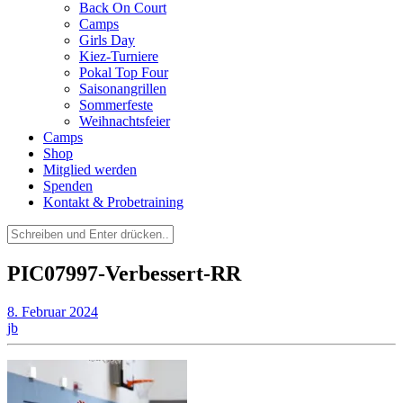
Back On Court
Camps
Girls Day
Kiez-Turniere
Pokal Top Four
Saisonangrillen
Sommerfeste
Weihnachtsfeier
Camps
Shop
Mitglied werden
Spenden
Kontakt & Probetraining
Suchen
nach:
PIC07997-Verbessert-RR
8. Februar 2024
jb