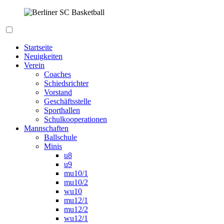
Zum
Inhalt
springen
Berliner SC Basketball
Startseite
Neuigkeiten
Verein
Coaches
Schiedsrichter
Vorstand
Geschäftsstelle
Sporthallen
Schulkooperationen
Mannschaften
Ballschule
Minis
u8
u9
mu10/1
mu10/2
wu10
mu12/1
mu12/2
wu12/1