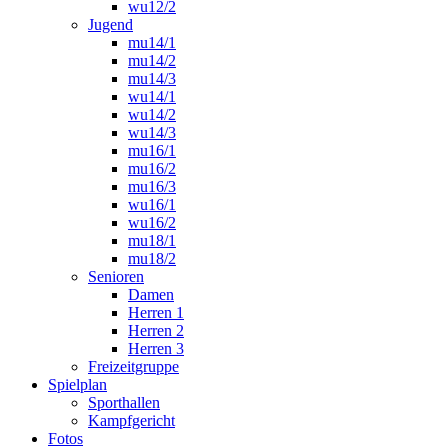
wu12/2
Jugend
mu14/1
mu14/2
mu14/3
wu14/1
wu14/2
wu14/3
mu16/1
mu16/2
mu16/3
wu16/1
wu16/2
mu18/1
mu18/2
Senioren
Damen
Herren 1
Herren 2
Herren 3
Freizeitgruppe
Spielplan
Sporthallen
Kampfgericht
Fotos