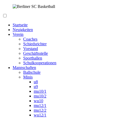
Zum
Inhalt
springen
Berliner SC Basketball
Startseite
Neuigkeiten
Verein
Coaches
Schiedsrichter
Vorstand
Geschäftsstelle
Sporthallen
Schulkooperationen
Mannschaften
Ballschule
Minis
u8
u9
mu10/1
mu10/2
wu10
mu12/1
mu12/2
wu12/1