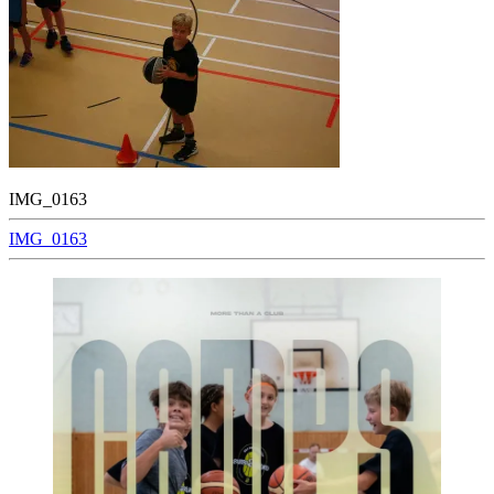
IMG_0163
Beitragsnavigation
IMG_0163