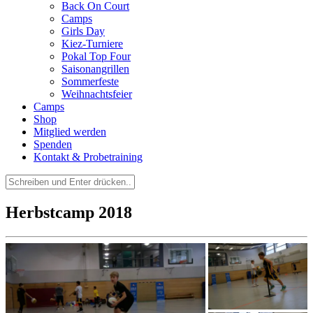
Back On Court
Camps
Girls Day
Kiez-Turniere
Pokal Top Four
Saisonangrillen
Sommerfeste
Weihnachtsfeier
Camps
Shop
Mitglied werden
Spenden
Kontakt & Probetraining
Suchen
nach:
Herbstcamp 2018