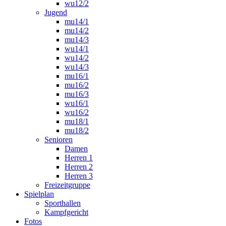
wu12/2
Jugend
mu14/1
mu14/2
mu14/3
wu14/1
wu14/2
wu14/3
mu16/1
mu16/2
mu16/3
wu16/1
wu16/2
mu18/1
mu18/2
Senioren
Damen
Herren 1
Herren 2
Herren 3
Freizeitgruppe
Spielplan
Sporthallen
Kampfgericht
Fotos