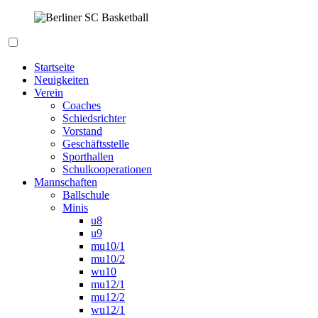
Zum
Inhalt
springen
Berliner SC Basketball
Startseite
Neuigkeiten
Verein
Coaches
Schiedsrichter
Vorstand
Geschäftsstelle
Sporthallen
Schulkooperationen
Mannschaften
Ballschule
Minis
u8
u9
mu10/1
mu10/2
wu10
mu12/1
mu12/2
wu12/1