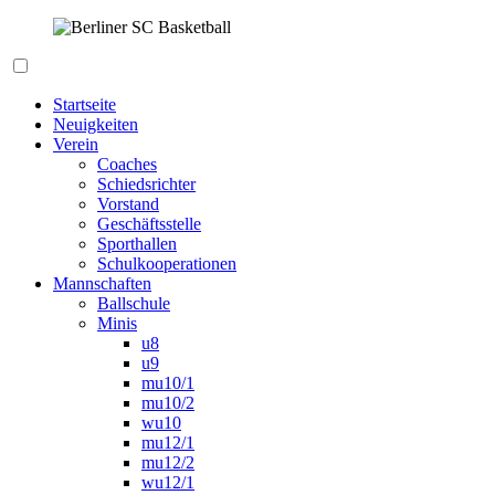
Zum
Inhalt
springen
Berliner SC Basketball
Startseite
Neuigkeiten
Verein
Coaches
Schiedsrichter
Vorstand
Geschäftsstelle
Sporthallen
Schulkooperationen
Mannschaften
Ballschule
Minis
u8
u9
mu10/1
mu10/2
wu10
mu12/1
mu12/2
wu12/1