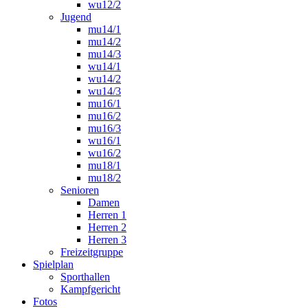
wu12/2
Jugend
mu14/1
mu14/2
mu14/3
wu14/1
wu14/2
wu14/3
mu16/1
mu16/2
mu16/3
wu16/1
wu16/2
mu18/1
mu18/2
Senioren
Damen
Herren 1
Herren 2
Herren 3
Freizeitgruppe
Spielplan
Sporthallen
Kampfgericht
Fotos