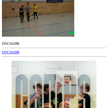
DSC04388
Beitragsnavigation
DSC04388