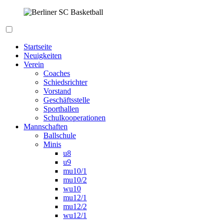
Zum
Inhalt
springen
Berliner SC Basketball
Startseite
Neuigkeiten
Verein
Coaches
Schiedsrichter
Vorstand
Geschäftsstelle
Sporthallen
Schulkooperationen
Mannschaften
Ballschule
Minis
u8
u9
mu10/1
mu10/2
wu10
mu12/1
mu12/2
wu12/1