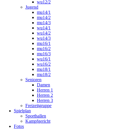
wu12/2
Jugend
mu14/1
mu14/2
mu14/3
wu14/1
wu14/2
wu14/3
mu16/1
mu16/2
mu16/3
wu16/1
wu16/2
mu18/1
mu18/2
Senioren
Damen
Herren 1
Herren 2
Herren 3
Freizeitgruppe
Spielplan
Sporthallen
Kampfgericht
Fotos