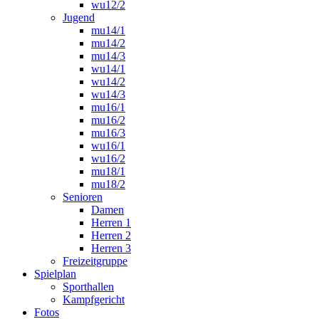
wu12/2
Jugend
mu14/1
mu14/2
mu14/3
wu14/1
wu14/2
wu14/3
mu16/1
mu16/2
mu16/3
wu16/1
wu16/2
mu18/1
mu18/2
Senioren
Damen
Herren 1
Herren 2
Herren 3
Freizeitgruppe
Spielplan
Sporthallen
Kampfgericht
Fotos