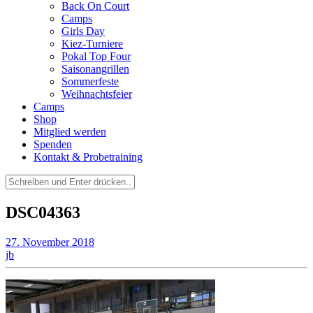
Back On Court
Camps
Girls Day
Kiez-Turniere
Pokal Top Four
Saisonangrillen
Sommerfeste
Weihnachtsfeier
Camps
Shop
Mitglied werden
Spenden
Kontakt & Probetraining
Suchen
nach:
DSC04363
27. November 2018
jb