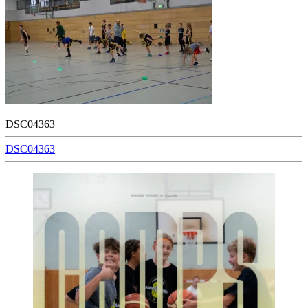
DSC04363
Beitragsnavigation
DSC04363