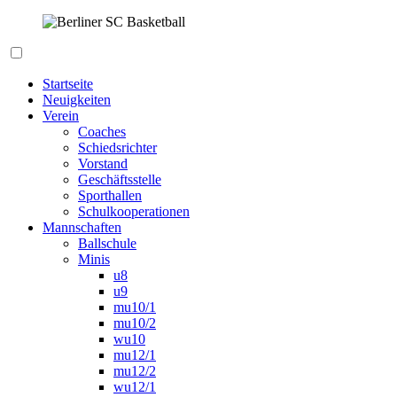
Zum
Inhalt
springen
Berliner SC Basketball
Startseite
Neuigkeiten
Verein
Coaches
Schiedsrichter
Vorstand
Geschäftsstelle
Sporthallen
Schulkooperationen
Mannschaften
Ballschule
Minis
u8
u9
mu10/1
mu10/2
wu10
mu12/1
mu12/2
wu12/1