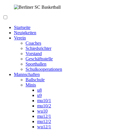
Zum
Inhalt
springen
Berliner SC Basketball
Startseite
Neuigkeiten
Verein
Coaches
Schiedsrichter
Vorstand
Geschäftsstelle
Sporthallen
Schulkooperationen
Mannschaften
Ballschule
Minis
u8
u9
mu10/1
mu10/2
wu10
mu12/1
mu12/2
wu12/1