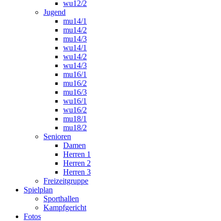
wu12/2
Jugend
mu14/1
mu14/2
mu14/3
wu14/1
wu14/2
wu14/3
mu16/1
mu16/2
mu16/3
wu16/1
wu16/2
mu18/1
mu18/2
Senioren
Damen
Herren 1
Herren 2
Herren 3
Freizeitgruppe
Spielplan
Sporthallen
Kampfgericht
Fotos