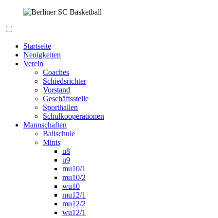
Zum
Inhalt
springen
Berliner SC Basketball
Startseite
Neuigkeiten
Verein
Coaches
Schiedsrichter
Vorstand
Geschäftsstelle
Sporthallen
Schulkooperationen
Mannschaften
Ballschule
Minis
u8
u9
mu10/1
mu10/2
wu10
mu12/1
mu12/2
wu12/1