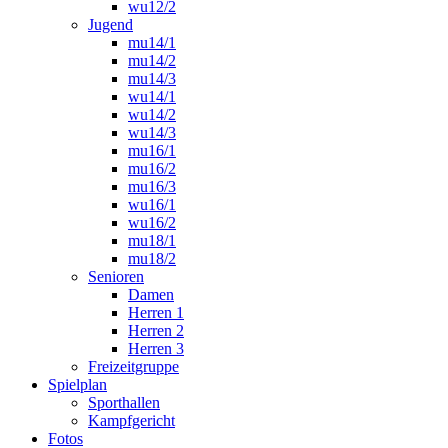
wu12/2
Jugend
mu14/1
mu14/2
mu14/3
wu14/1
wu14/2
wu14/3
mu16/1
mu16/2
mu16/3
wu16/1
wu16/2
mu18/1
mu18/2
Senioren
Damen
Herren 1
Herren 2
Herren 3
Freizeitgruppe
Spielplan
Sporthallen
Kampfgericht
Fotos