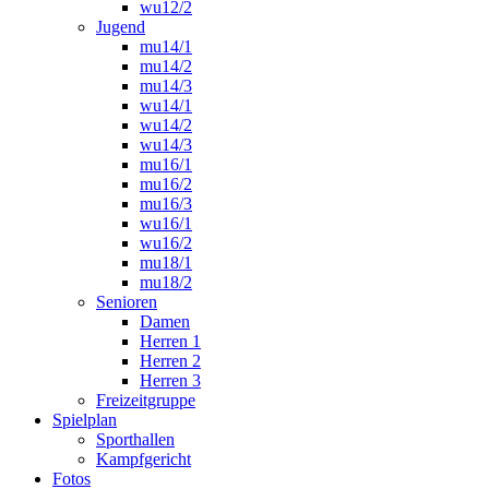
wu12/2
Jugend
mu14/1
mu14/2
mu14/3
wu14/1
wu14/2
wu14/3
mu16/1
mu16/2
mu16/3
wu16/1
wu16/2
mu18/1
mu18/2
Senioren
Damen
Herren 1
Herren 2
Herren 3
Freizeitgruppe
Spielplan
Sporthallen
Kampfgericht
Fotos