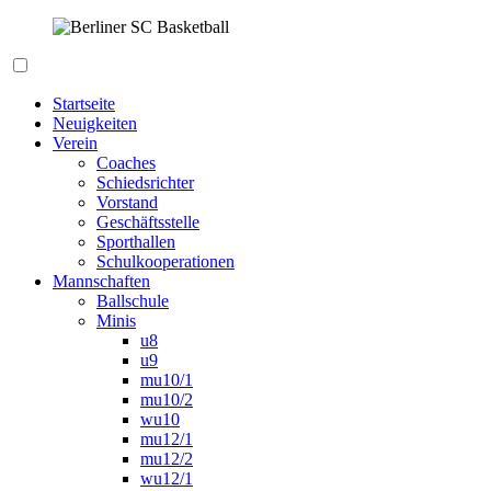
Zum
Inhalt
springen
Berliner SC Basketball
Startseite
Neuigkeiten
Verein
Coaches
Schiedsrichter
Vorstand
Geschäftsstelle
Sporthallen
Schulkooperationen
Mannschaften
Ballschule
Minis
u8
u9
mu10/1
mu10/2
wu10
mu12/1
mu12/2
wu12/1