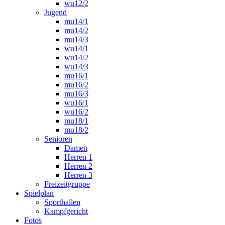
wu12/2
Jugend
mu14/1
mu14/2
mu14/3
wu14/1
wu14/2
wu14/3
mu16/1
mu16/2
mu16/3
wu16/1
wu16/2
mu18/1
mu18/2
Senioren
Damen
Herren 1
Herren 2
Herren 3
Freizeitgruppe
Spielplan
Sporthallen
Kampfgericht
Fotos