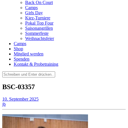
Back On Court
Camps
Girls Day
Kiez-Turniere
Pokal Top Four
Saisonangrillen
Sommerfeste
Weihnachtsfeier
Camps
Shop
Mitglied werden
Spenden
Kontakt & Probetraining
Suchen
nach:
BSC-03357
10. September 2025
jb