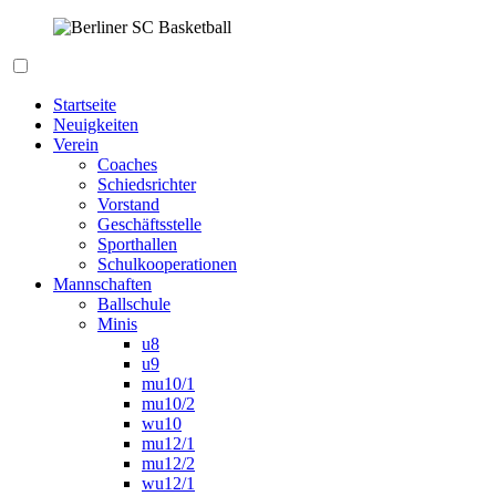
Zum
Inhalt
springen
Berliner SC Basketball
Startseite
Neuigkeiten
Verein
Coaches
Schiedsrichter
Vorstand
Geschäftsstelle
Sporthallen
Schulkooperationen
Mannschaften
Ballschule
Minis
u8
u9
mu10/1
mu10/2
wu10
mu12/1
mu12/2
wu12/1