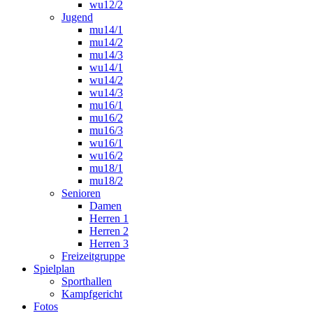
wu12/2
Jugend
mu14/1
mu14/2
mu14/3
wu14/1
wu14/2
wu14/3
mu16/1
mu16/2
mu16/3
wu16/1
wu16/2
mu18/1
mu18/2
Senioren
Damen
Herren 1
Herren 2
Herren 3
Freizeitgruppe
Spielplan
Sporthallen
Kampfgericht
Fotos