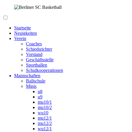
Zum
Inhalt
springen
Berliner SC Basketball
Startseite
Neuigkeiten
Verein
Coaches
Schiedsrichter
Vorstand
Geschäftsstelle
Sporthallen
Schulkooperationen
Mannschaften
Ballschule
Minis
u8
u9
mu10/1
mu10/2
wu10
mu12/1
mu12/2
wu12/1